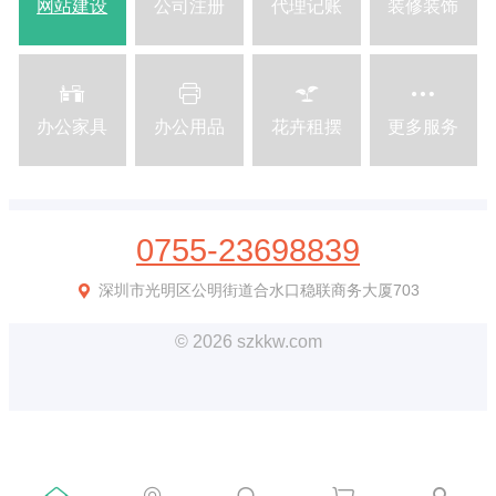
网站建设
公司注册
代理记账
装修装饰
办公家具
办公用品
花卉租摆
更多服务
0755-23698839
深圳市光明区公明街道合水口稳联商务大厦703
© 2026 szkkw.com