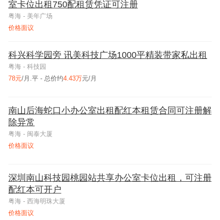
室卡位出租750配租赁凭证可注册
粤海 - 美年广场
价格面议
科兴科学园旁 讯美科技广场1000平精装带家私出租
粤海 - 科技园
78元
/月.平 - 总价约
4.43万
元/月
南山后海蛇口小办公室出租配红本租赁合同可注册解
除异常
粤海 - 闽泰大厦
价格面议
深圳南山科技园桃园站共享办公室卡位出租，可注册
配红本可开户
粤海 - 西海明珠大厦
价格面议